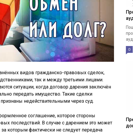
Пр
ау
Пош
про
ауд
0
ранённых видов гражданско-правовых сделок,
дственниками, так и между третьими лицами.
аются ситуации, когда договор дарения заключён
ально передать имущество. Такие сделки
признаны недействительными через суд.
формленное соглашение, которое стороны
Пр
вых последствий. В случае с дарением это может
до
 за которым фактически не следует передача