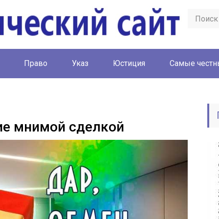
Право
Указ
Юстиция
Cамые честн
ие мнимой сделкой