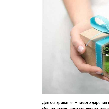
Для оспаривания мнимого дарения н
убедительные доказательства, под