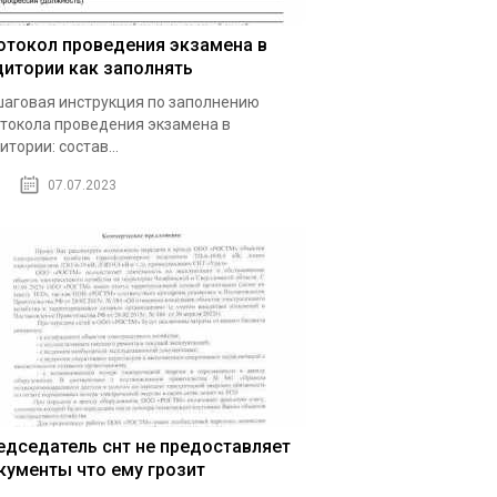
отокол проведения экзамена в
дитории как заполнять
аговая инструкция по заполнению
токола проведения экзамена в
итории: состав...
07.07.2023
едседатель снт не предоставляет
кументы что ему грозит