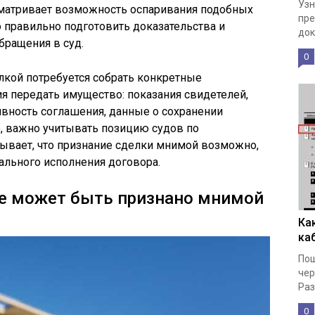
Узн
сматривает возможность оспаривания подобных
пре
о правильно подготовить доказательства и
док
бращения в суд.
0
лкой потребуется собрать конкретные
ия передать имущество: показания свидетелей,
ность соглашения, данные о сохранении
о, важно учитывать позицию судов по
ывает, что признание сделки мнимой возможно,
еального исполнения договора.
ие может быть признано мнимой
Ка
ка
Пош
чер
Раз
0