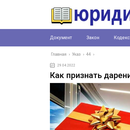
Документ
Закон
Кодекс
Главная
›
Указ
›
44
›
29.04.2022
Как признать дарен