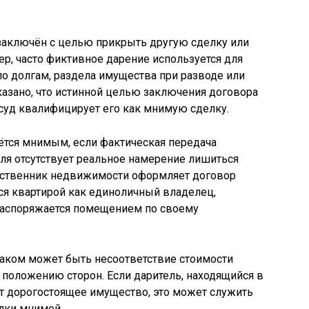
 заключён с целью прикрыть другую сделку или
ер, часто фиктивное дарение используется для
о долгам, раздела имущества при разводе или
оказано, что истинной целью заключения договора
суд квалифицирует его как мнимую сделку.
ётся мнимым, если фактическая передача
еля отсутствует реальное намерение лишиться
обственник недвижимости оформляет договор
ся квартирой как единоличный владелец,
распоряжается помещением по своему
аком может быть несоответствие стоимости
положению сторон. Если даритель, находящийся в
т дорогостоящее имущество, это может служить
лки мнимой.