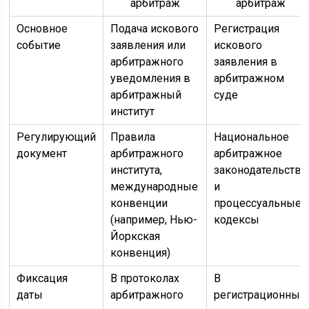
арбитраж
арбитраж
Основное
Подача искового
Регистрация
событие
заявления или
искового
арбитражного
заявления в
уведомления в
арбитражном
арбитражный
суде
институт
Регулирующий
Правила
Национальное
документ
арбитражного
арбитражное
института,
законодательство
международные
и
конвенции
процессуальные
(например, Нью-
кодексы
Йоркская
конвенция)
Фиксация
В протоколах
В
даты
арбитражного
регистрационных