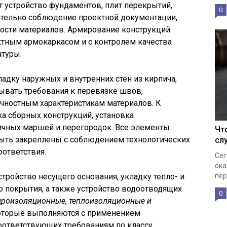
 устройство фундаментов, плит перекрытий,
0
язательно соблюдение проектной документации,
ности материалов. Армирование конструкций
ктным армокаркасом и с контролем качества
атуры.
адку наружных и внутренних стен из кирпича,
ывать требования к перевязке швов,
ностным характеристикам материалов. К
ка сборных конструкций, установка
ичных маршей и перегородок. Все элементы
Чт
быть закреплены с соблюдением технологических
сл
ответствия.
Сег
ока
пер
тройство несущего основания, укладку тепло- и
 покрытия, а также устройство водоотводящих
0
дроизоляционные, теплоизоляционные и
которые выполняются с применением
оответствующих требованиям по классу