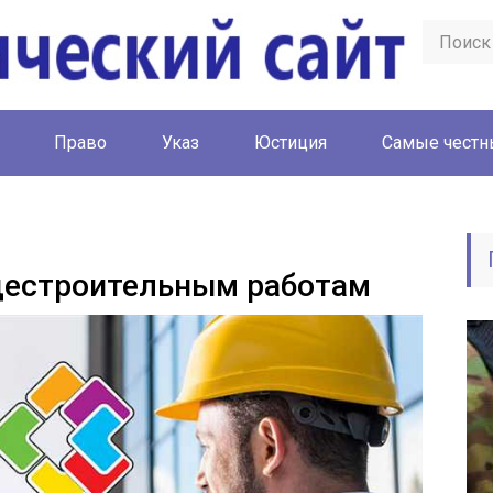
Право
Указ
Юстиция
Cамые честн
щестроительным работам