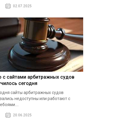
02.07.2025
о с сайтами арбитражных судов
училось сегодня
одня сайты арбитражных судов
зались недоступны или работают с
ебоями....
20.06.2025