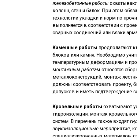
железобетонные работы
охватывают
колонн, стен и балок. При этом об
технологии укладки и норм по проч
выполняется в соответствии с прое
сварных соединений или вязки арм
Каменные работы
предполагают кл
блоков или камня. Необходимо учит
температурным деформациям и проч
монтажным работам
относятся сбор
металлоконструкций, монтаж лестн
должны соответствовать проекту, 
допусков и иметь подтверждение со
Кровельные работы
охватывают ус
гидроизоляции, монтаж кровельного
систем. В перечень также входят
ги
звукоизоляционные мероприятия
, 
специализированных материалов, с