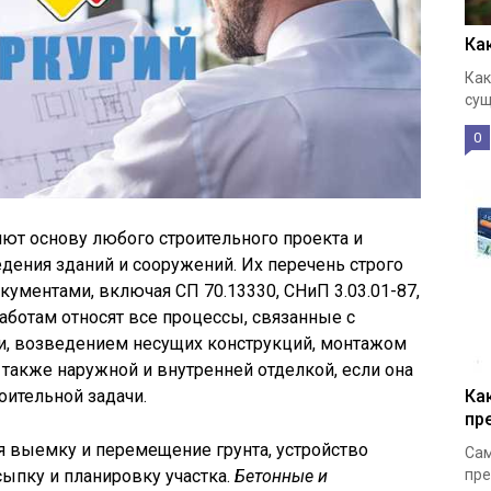
Ка
Как
сущ
0
ют основу любого строительного проекта и
ения зданий и сооружений. Их перечень строго
ментами, включая СП 70.13330, СНиП 3.03.01-87,
 работам относят все процессы, связанные с
и, возведением несущих конструкций, монтажом
 также наружной и внутренней отделкой, если она
Ка
оительной задачи.
пр
 выемку и перемещение грунта, устройство
Сам
пре
сыпку и планировку участка.
Бетонные и