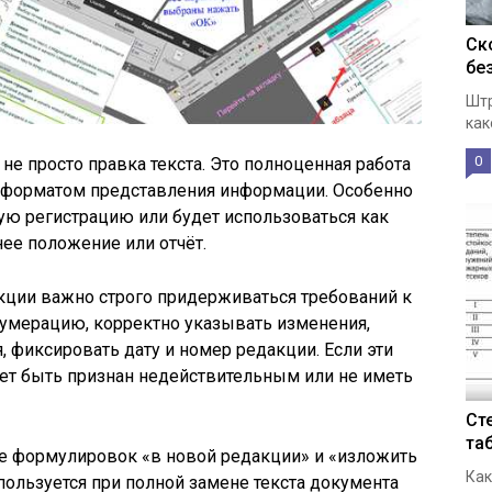
Ск
бе
Штр
как
0
не просто правка текста. Это полноценная работа
и форматом представления информации. Особенно
ую регистрацию или будет использоваться как
нее положение или отчёт.
кции важно строго придерживаться требований к
умерацию, корректно указывать изменения,
 фиксировать дату и номер редакции. Если эти
т быть признан недействительным или не иметь
Ст
та
е формулировок «в новой редакции» и «изложить
Как
ользуется при полной замене текста документа