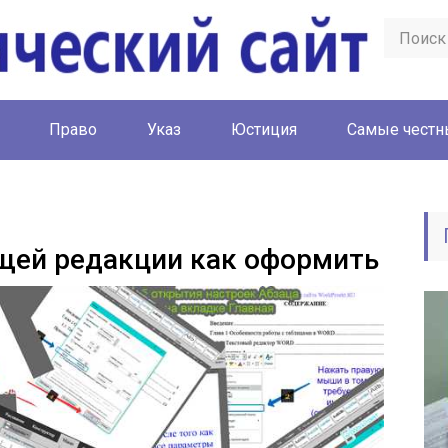
Право
Указ
Юстиция
Cамые честн
щей редакции как оформить