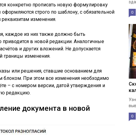
зда
уется конкретно прописать новую формулировку
зы оформляются строго по шаблону, с обязательной
0
 реквизитам изменения.
я, каждое из них также должно быть
о приводится в новой редакции. Аналогичные
расчётов и других вложений. Не допускается
й границы изменения.
казы или решения, ставшие основанием для
 блоком. При этом все изменения необходимо
Ск
ёте – с номером версии, датой утверждения и
ка
ую редакцию.
Узн
выв
ление документа в новой
0