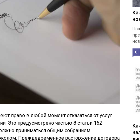
Ка
но
Пош
пре
нов
0
ют право в любой момент отказаться от услуг
. Это предусмотрено частью 8 статьи 162
Ка
олжно приниматься общим собранием
на
токолом. Преждевременное расторжение договора
ли