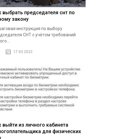
к выбрать председателя снт по
вому закону
аговая инструкция по выбору
дседателя СНТ с учётом требований
ого...
17.03.2022
к выйти из личного кабинета
логоплательщика для физических
ц