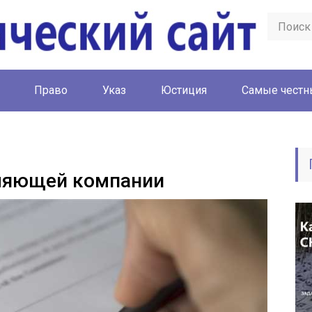
Право
Указ
Юстиция
Cамые честн
вляющей компании