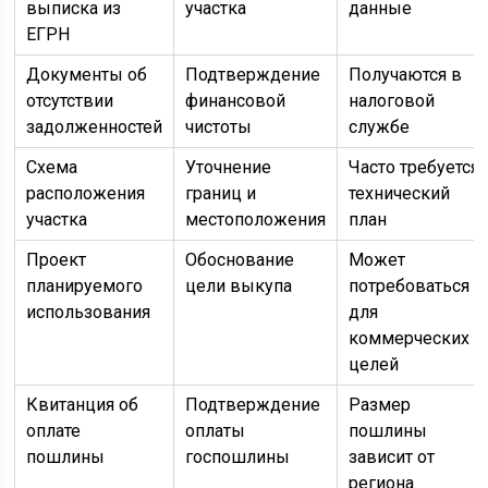
выписка из
участка
данные
ЕГРН
Документы об
Подтверждение
Получаются в
отсутствии
финансовой
налоговой
задолженностей
чистоты
службе
Схема
Уточнение
Часто требуется
расположения
границ и
технический
участка
местоположения
план
Проект
Обоснование
Может
планируемого
цели выкупа
потребоваться
использования
для
коммерческих
целей
Квитанция об
Подтверждение
Размер
оплате
оплаты
пошлины
пошлины
госпошлины
зависит от
региона