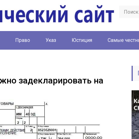
Право
Указ
Юстиция
Cамые честн
жно задекларировать на