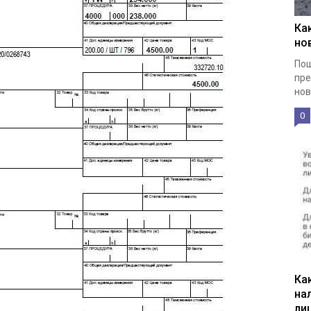
Ка
но
Пош
пре
нов
0
Ка
на
ли