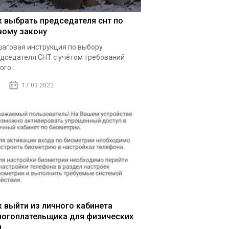
к выбрать председателя снт по
вому закону
аговая инструкция по выбору
дседателя СНТ с учётом требований
ого...
17.03.2022
к выйти из личного кабинета
логоплательщика для физических
ц