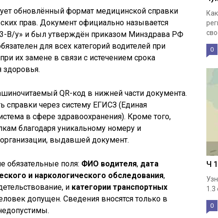
твует обновлённый формат медицинской справки
Как
ьских прав. Документ официально называется
рег
свое
3-В/у» и был утверждён приказом Минздрава РФ
обязателен для всех категорий водителей при
0
при их замене в связи с истечением срока
 здоровья.
ашиночитаемый QR-код в нижней части документа.
ь справки через систему ЕГИСЗ (Единая
стема в сфере здравоохранения). Кроме того,
лкам благодаря уникальному номеру и
организации, выдавшей документ.
е обязательные поля:
ФИО водителя
,
дата
Ч 
еского и наркологического обследования
,
Узн
детельствование, и
категории транспортных
1.3
еловек допущен. Сведения вносятся только в
0
 недопустимы.