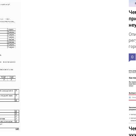
Че
пр
не
Опи
рег
гор
0
Че
чу