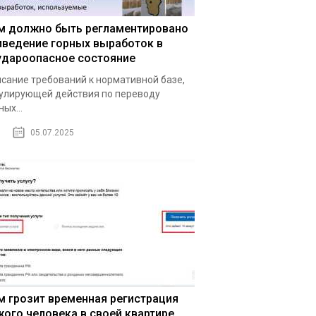
м должно быть регламентировано
иведение горных выработок в
удароопасное состояние
сание требований к нормативной базе,
улирующей действия по переводу
ных...
05.07.2025
м грозит временная регистрация
жого человека в своей квартире