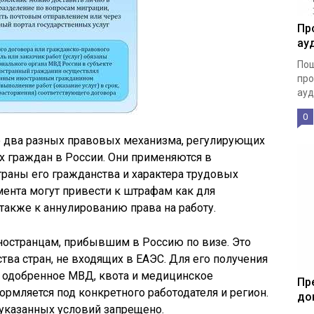
Пр
ау
Пош
про
ауд
0
то два разных правовых механизма, регулирующих
х граждан в России. Они применяются в
страны его гражданства и характера трудовых
ента могут привести к штрафам как для
а также к аннулированию права на работу.
ностранцам, прибывшим в Россию по визе. Это
тва стран, не входящих в ЕАЭС. Для его получения
, одобренное МВД, квота и медицинское
Пр
рмляется под конкретного работодателя и регион.
до
указанных условий запрещено.