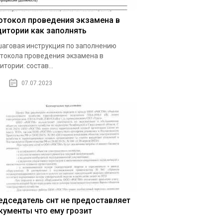
отокол проведения экзамена в
дитории как заполнять
аговая инструкция по заполнению
токола проведения экзамена в
итории: состав...
07.07.2023
едседатель снт не предоставляет
кументы что ему грозит