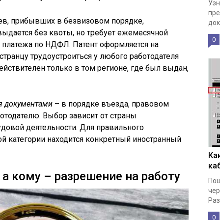
Узн
пре
ев, прибывших в безвизовом порядке,
док
выдается без квоты, но требует ежемесячной
0
 платежа по НДФЛ. Патент оформляется на
странцу трудоустроиться у любого работодателя
ействителен только в том регионе, где был выдан,
я документами
– в порядке въезда, правовом
ботодателю. Выбор зависит от страны
удовой деятельности. Для правильного
ой категории находится конкретный иностранный
Ка
ка
 а кому – разрешение на работу
Пош
чер
Раз
0