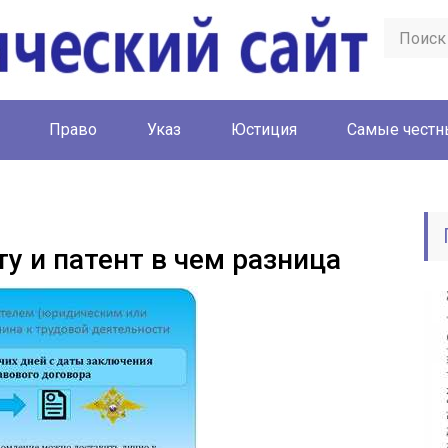
Право
Указ
Юстиция
Cамые честн
у и патент в чем разница