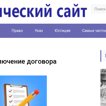
Право
Указ
Юстиция
Cамые честн
лючение договора