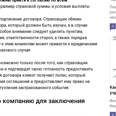
лжны прийти к согласию по всем
 размер страховой суммы и условия выплаты.
Пош
рег
нео
подписание договора. Страховщик обязан
ра, который должен быть изучен, а в случае
0
собое внимание следует уделить пунктам,
, ответственности сторон, а также порядка
 к этим моментам может привести к юридическим
рахового случая.
озможно только после того, как страховщик
и и подтвердит свою готовность предоставить
я договора клиент получает полис, который
ия соглашения и предоставляет ему право на
Ка
тупления застрахованного события.
уч
ю компанию для заключения
Инс
бюд
0