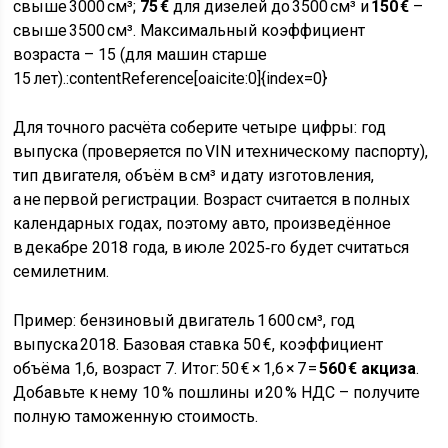
свыше 3000 см³;
75 €
для дизелей до 3500 см³ и
150 €
–
свыше 3500 см³. Максимальный коэффициент
возраста – 15 (для машин старше
15 лет).:contentReference[oaicite:0]{index=0}
Для точного расчёта соберите четыре цифры: год
выпуска (проверяется по VIN и техническому паспорту),
тип двигателя, объём в см³ и дату изготовления,
а не первой регистрации. Возраст считается в полных
календарных годах, поэтому авто, произведённое
в декабре 2018 года, в июле 2025‑го будет считаться
семилетним.
Пример: бензиновый двигатель 1 600 см³, год
выпуска 2018. Базовая ставка 50 €, коэффициент
объёма 1,6, возраст 7. Итог: 50 € × 1,6 × 7 =
560 € акциза
.
Добавьте к нему 10 % пошлины и 20 % НДС – получите
полную таможенную стоимость.