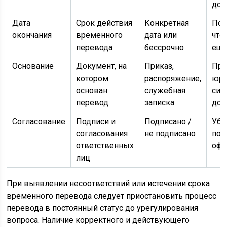
дол
Дата
Срок действия
Конкретная
Под
окончания
временного
дата или
что
перевода
бессрочно
еще
Основание
Документ, на
Приказ,
Про
котором
распоряжение,
юри
основан
служебная
сил
перевод
записка
док
Согласование
Подписи и
Подписано /
Убе
согласования
не подписано
пол
ответственных
офо
лиц
При выявлении несоответствий или истечении срока
временного перевода следует приостановить процесс
перевода в постоянный статус до урегулирования
вопроса. Наличие корректного и действующего