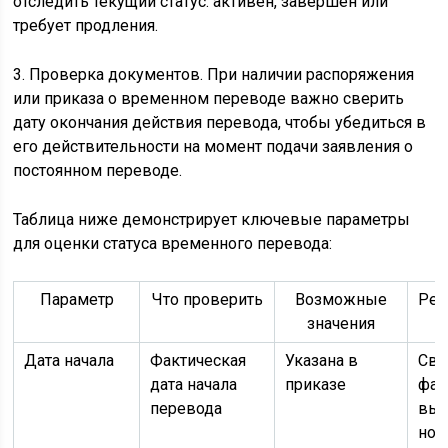
отследить текущий статус: активен, завершён или
требует продления.
3. Проверка документов. При наличии распоряжения
или приказа о временном переводе важно сверить
дату окончания действия перевода, чтобы убедиться в
его действительности на момент подачи заявления о
постоянном переводе.
Таблица ниже демонстрирует ключевые параметры
для оценки статуса временного перевода:
Параметр
Что проверить
Возможные
Рек
значения
Дата начала
Фактическая
Указана в
Све
дата начала
приказе
фак
перевода
вых
но